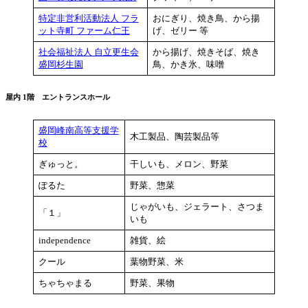
特定非営利活動法人 フラ
おにぎり、焼き鳥、から揚
ット寺町 ファーム仁王
げ、ゼリー 等
社会福祉法人 自立更生会
から揚げ、焼きそば、焼き
盛岡杉生園
鳥、かき氷、味噌
屋内 1階 エントランスホール
盛岡峰南高等支援学
木工製品、陶芸製品等
校
ぎゅっと。
干しいも、メロン、野菜
ぽるた
野菜、惣菜
じゃがいも、ジェラート、さつま
「１」
いも
independence
雑貨、絵
クール
葉物野菜、米
ちゃちゃまる
野菜、果物