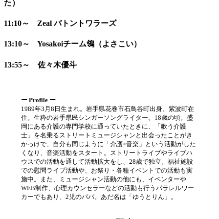
た）
11:10～ Zeal バトントワラーズ
13:10～ Yosakoiチーム鴒（よさこい）
13:55～ 佐々木優斗
ー Profile ー
1989年3月8日生まれ。岩手県花巻市石鳥谷町出身。紫波町在
住。生粋の岩手県民シンガーソングライター。18歳の頃。盛
岡にある介護の専門学校に通っていたときに、「歌う介護
士」を名乗るストリートミュージシャンと出会ったことがき
かっけで、自分も同じように「介護×音楽」という活動がした
くなり、音楽活動をスタート。ストリートライブやライブハ
ウスでの活動を通して活動拡大をし、28歳で独立。福祉施設
での慰問ライブ活動や、お祭り・各種イベントでの活動も実
施中。また、ミュージシャン活動の他にも、イベンターや
WEB制作、心理カウンセラーなどの活動も行うパラレルワー
カーでもあり、2児のパパ。あだ名は「ゆうとりん」。