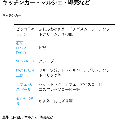
キッチンカー・マルシェ・即売など
キッチンカー
ピッコラキ
ふわふわかき氷、イチゴスムージー、ソフ
ッチン
トクリーム、その他
石窯
ピザ
PIZZA
DALA
SUGAR K
クレープ
ゆきわたり
フルーツ飴、トレイルバー、プリン、ソフ
工房
トドリンク等
カフェ•ガ
ホットドッグ、カフェ（アイスコーヒー、
スパール
エスプレッソコーヒー等）
＠かたつむ
かき氷、おにぎり等
り
屋外（ふれあいマルシェ・即売など）