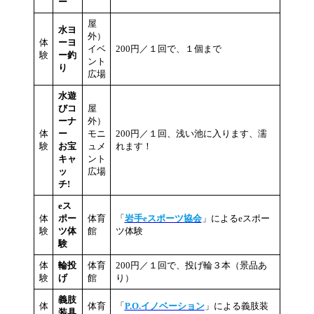
ー
屋
水ヨ
外）
体
ーヨ
イベ
200円／１回で、１個まで
験
ー釣
ント
り
広場
水遊
びコ
屋
ーナ
外）
体
ー
モニ
200円／１回、浅い池に入ります、濡
験
お宝
ュメ
れます！
キャ
ント
ッ
広場
チ!
eス
体
ポー
体育
「
岩手eスポーツ協会
」によるeスポー
験
ツ体
館
ツ体験
験
体
輪投
体育
200円／１回で、投げ輪３本（景品あ
験
げ
館
り）
義肢
体
体育
「
P.O.イノベーション
」による義肢装
装具