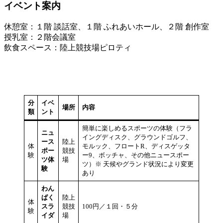
イベント案内
休憩室：１階 談話室、１階 ふれあいホール、２階 創作室
授乳室：２階会議室
飲食スペース：陸上競技場ピロティ
分
イベ
場所
内容
類
ント
簡単に楽しめるスポーツの体験（フラ
ニュ
イングディスク、グラウンドゴルフ、
ース
陸上
体
モルック、フロートR、ディスゲッタ
ポー
競技
験
ー9、ボッチャ、その他ニュースポー
ツ体
場
ツ）※ 天候やグランド状況により変更
験
あり
わん
ぱく
陸上
体
スラ
競技
100円／１回・５分
験
イダ
場