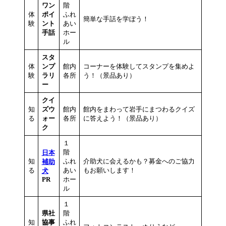
ワン
階
体
ポイ
ふれ
簡単な手話を学ぼう！
験
ント
あい
手話
ホー
ル
スタ
体
ンプ
館内
コーナーを体験してスタンプを集めよ
験
ラリ
各所
う！（景品あり）
ー
クイ
知
ズウ
館内
館内をまわって岩手にまつわるクイズ
る
ォー
各所
に答えよう！（景品あり）
ク
１
階
日本
知
ふれ
介助犬に会えるかも？募金へのご協力
補助
る
あい
もお願いします！
犬
PR
ホー
ル
１
県社
階
知
協事
ふれ