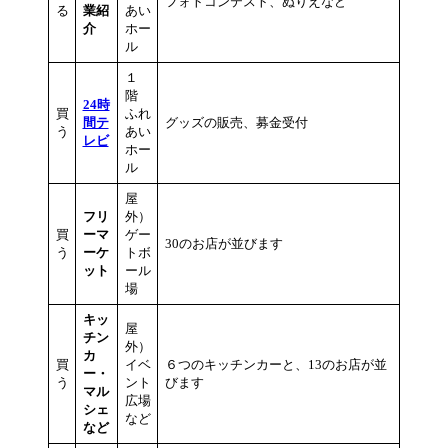
フォトコンテスト、ぬりえなど
る
業紹
あい
介
ホー
ル
１
階
24時
買
ふれ
間テ
グッズの販売、募金受付
う
あい
レビ
ホー
ル
屋
フリ
外）
買
ーマ
ゲー
30のお店が並びます
う
ーケ
トボ
ット
ール
場
キッ
屋
チン
外）
カ
買
イベ
６つのキッチンカーと、13のお店が並
ー・
う
ント
びます
マル
広場
シェ
など
など