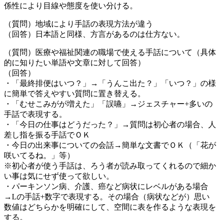
係性により目線や態度を使い分ける。
（質問）地域により手話の表現方法が違う
（回答）日本語と同様、方言があるのは仕方ない。
（質問）医療や福祉関連の職場で使える手話について（具体
的に知りたい単語や文章に対して回答）
（回答）
・「最終排便はいつ？」→「うんこ出た？」「いつ？」の様
に簡単で答えやすい質問に置き替える。
・「むせこみがが増えた」「誤嚥」→ジェスチャー+多いの
手話で表現する。
・「今日の仕事はどうだった？」→質問は初心者の場合、人
差し指を振る手話でＯＫ
・今日の出来事についての会話→簡単な文書でＯＫ（「花が
咲いてるね。」等）
※初心者が使う手話は、ろう者が読み取ってくれるので細か
い事は気にせず使って欲しい。
・パーキンソン病、介護、癌など病状にレベルがある場合
→Lの手話+数字で表現する。その場合（病状などが）思い
数値はどちらかを明確にして、空間に表を作るような表現を
する。