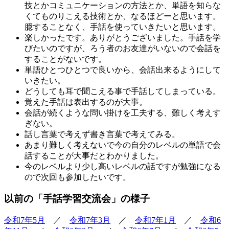
技とかコミュニケーションの方法とか、単語を知らな
くてものりこえる技術とか、なるほどーと思います。
臆することなく、手話を使っていきたいと思います。
楽しかったです。ありがとうございました。手話を学
びたいのですが、ろう者のお友達がいないので会話を
することがないです。
単語ひとつひとつで良いから、会話出来るようにして
いきたい。
どうしても耳で聞こえる事で手話してしまっている。
覚えた手話は表出するのが大事。
会話が続くような問い掛けを工夫する、難しく考えす
ぎない。
話し言葉で考えず書き言葉で考えてみる。
あまり難しく考えないで今の自分のレベルの単語で会
話することが大事だとわかりました。
今のレベルより少し高いレベルの話ですが勉強になる
ので次回も参加したいです。
以前の「手話学習交流会」の様子
令和7年5月
／
令和7年3月
／
令和7年1月
／
令和6