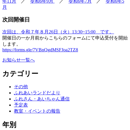
年11月
／
令和6年9月
／
令和6年7月
／
令和6年5
月
次回開催日
次回は、令和７年８月26日（火）13:30~15:00 です。
開催日の一か月前からこちらのフォームにて申込受付を開始
します。
https://forms.gle/7VBnQgdMSFJoa2TZ8
お知らせ一覧へ
カテゴリー
その他
ふれあいランドだより
ふれさん・あいちゃん通信
予定表
教室・イベントの報告
年別