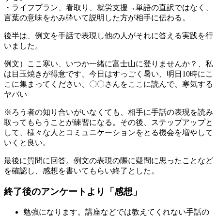
・ライフプラン、看取り、就労支援→単語の直訳ではなく、
言葉の意味をかみ砕いて説明した方が相手に伝わる。
後半は、例文を手話で表現し他の人がそれに答える実践を行
いました。
例文）ここ寒い、いつか一緒に富士山に登りませんか？、私
は目玉焼きが得意です、今日はすっごく暑い、明日10時にこ
こに集まってください、〇〇さんをここに読んで、寒気する
ヤバい
※ろう者の知り合いがいなくても、相手に手話の表現を読み
取ってもらうことが練習になる。その後、ステップアップと
して、様々な人とコミュニケーションをとる機会を増やして
いくと良い。
最後に質問に回答。例文の表現の際に疑問に思ったことなど
を確認し、感想を書いてもらい終了とした。
終了後のアンケートより「感想」
勉強になります。講座などでは教えてくれない手話の